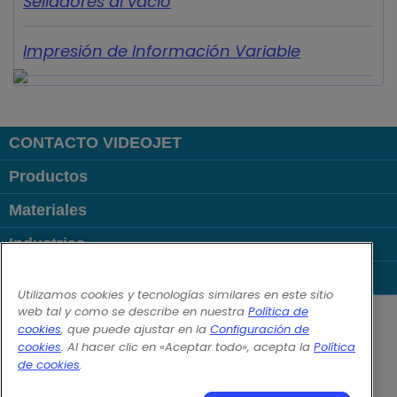
Selladores al vacío
Impresión de Información Variable
CONTACTO VIDEOJET
Productos
Materiales
Industrias
Links Populares
Utilizamos cookies y tecnologías similares en este sitio
Follow us on:
web tal y como se describe en nuestra
Política de
cookies
, que puede ajustar en la
Configuración de
cookies
. Al hacer clic en «Aceptar todo», acepta la
Política
© 2026 Videojet Technologies Inc.
de cookies
.
Política de privacidad
Política de cookies