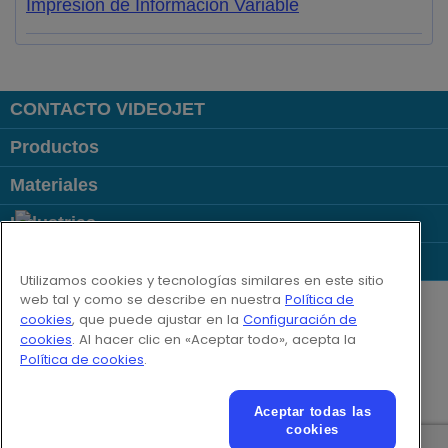
Impresión de Información Variable
CONTACTO VIDEOJET
Productos
Materiales
Industrias
Links Populares
Utilizamos cookies y tecnologías similares en este sitio
Follow us on:
web tal y como se describe en nuestra
Política de
cookies
, que puede ajustar en la
Configuración de
cookies
. Al hacer clic en «Aceptar todo», acepta la
© 2026 Videojet Technologies Inc.
Política de cookies
.
Política de privacidad
Política de cookies
Configuración de cookies
Renuncia de responsabilidad
Aceptar todas las
Empleos y ofertas laborales
cookies