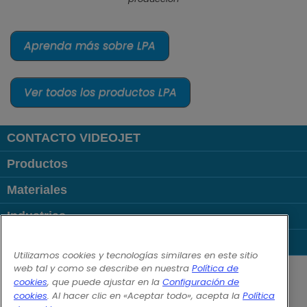
Aprenda más sobre LPA
Ver todos los productos LPA
CONTACTO VIDEOJET
Productos
Materiales
Industrias
Links Populares
Utilizamos cookies y tecnologías similares en este sitio
Follow us on:
web tal y como se describe en nuestra
Política de
cookies
, que puede ajustar en la
Configuración de
cookies
. Al hacer clic en «Aceptar todo», acepta la
Política
© 2026 Videojet Technologies Inc.