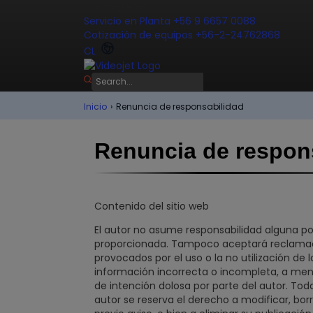
Contáctenos
Servicio en Planta +56 9 6657 0088
Cotización de equipos +56-2-24762868
CL
Inicio
›
Renuncia de responsabilidad
Renuncia de respon
Contenido del sitio web
El autor no asume responsabilidad alguna por
proporcionada. Tampoco aceptará reclamaci
provocados por el uso o la no utilización de 
información incorrecta o incompleta, a men
de intención dolosa por parte del autor. Tod
autor se reserva el derecho a modificar, borr