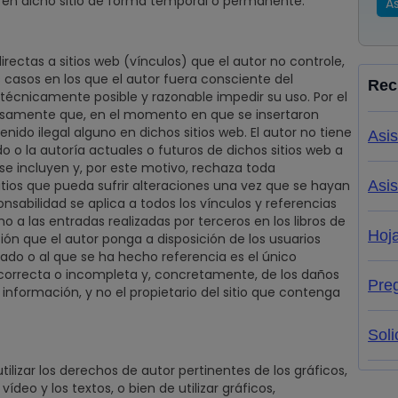
ón en dicho sitio de forma temporal o permanente.
A
irectas a sitios web (vínculos) que el autor no controle,
 casos en los que el autor fuera consciente del
Rec
o técnicamente posible y razonable impedir su uso. Por el
esamente que, en el momento en que se insertaron
ido ilegal alguno en dichos sitios web. El autor no tiene
Asis
do o la autoría actuales o futuros de dichos sitios web a
se incluyen y, por este motivo, rechaza toda
itios que pueda sufrir alteraciones una vez que se hayan
Asis
onsabilidad se aplica a todos los vínculos y referencias
mo a las entradas realizadas por terceros en los libros de
Hoj
bución que el autor ponga a disposición de los usuarios
culado o al que se ha hecho referencia es el único
incorrecta o incompleta y, concretamente, de los daños
Pre
a información, y no el propietario del sitio que contenga
Soli
tilizar los derechos de autor pertinentes de los gráficos,
deo y los textos, o bien de utilizar gráficos,