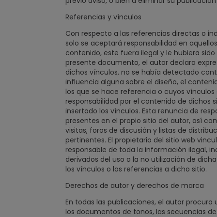
previo aviso, o bien a eliminar su publicaci
Referencias y vínculos
Con respecto a las referencias directas o ind
solo se aceptará responsabilidad en aquellos
contenido, este fuera ilegal y le hubiera sid
presente documento, el autor declara expr
dichos vínculos, no se había detectado conten
influencia alguna sobre el diseño, el conteni
los que se hace referencia o cuyos vínculos 
responsabilidad por el contenido de dichos s
insertado los vínculos. Esta renuncia de resp
presentes en el propio sitio del autor, así co
visitas, foros de discusión y listas de distri
pertinentes. El propietario del sitio web vin
responsable de toda la información ilegal, 
derivados del uso o la no utilización de dich
los vínculos o las referencias a dicho sitio.
Derechos de autor y derechos de marca
En todas las publicaciones, el autor procura u
los documentos de tonos, las secuencias de ví