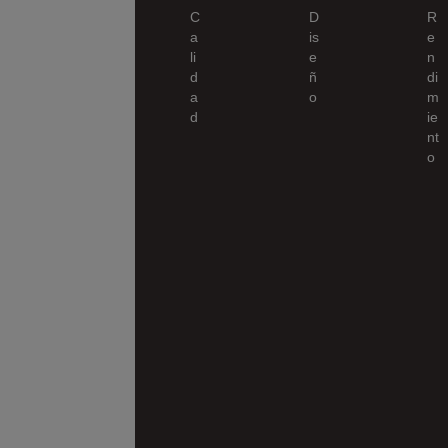
C
D
R
a
is
e
li
e
n
d
ñ
di
a
o
m
d
ie
nt
o