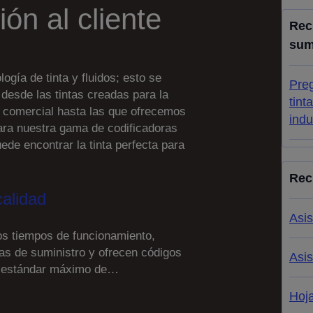
ión al cliente
Recu
sum
gía de tinta y fluidos; esto se
Preg
, desde las tintas creadas para la
tint
a comercial hasta las que ofrecemos
indu
para nuestra gama de codificadoras
uede encontrar la tinta perfecta para
Rec
alidad
Asis
os tiempos de funcionamiento,
as de suministro y ofrecen códigos
Asis
el estándar máximo de…
Hoj