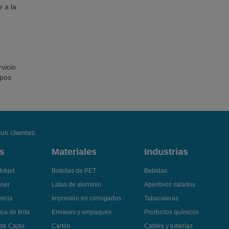
e a la
vicio
ipos
us clientes.
s
Materiales
Industrias
Inkjet
Botellas de PET
Bebidas
áser
Latas de aluminio
Aperitivos salados
encia
Impresión en corrugados
Tabacaleras
ca de tinta
Envases y empaques
Productos químicos
 de Cajas
Cartón
Cables y tuberías