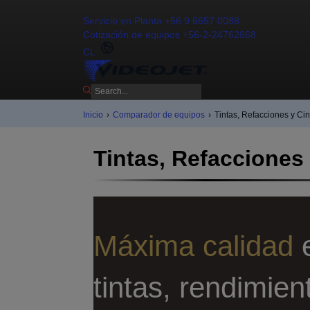
Contáctenos
Servicio en Planta +56 9 6657 0088
Cotización de equipos +56-2-24762868
CL
Inicio
›
Comparador de equipos
›
Tintas, Refacciones y Cin
Tintas, Refacciones
Máxima calidad
e
tintas, rendimient