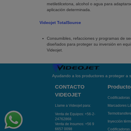
metiletilcetona, alcohol o agua para adaptars
aplicación determinada.
Videojet
TotalSource
Consumibles, refacciones y programas de ser
diseñados para proteger su inversión en equ
Videojet.
Ayudando a los productores a proteger a s
CONTACTO
Producto
VIDEOJET
Codificadoras 
Llame a Videojet para:
Marcadores L
Termotransfer
Venta de Equipos:
+56-2-
24762868
Inyección térmi
Venta de Insumos:
+56 9
6657 0098
Codificadoras