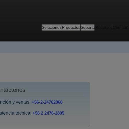
Soluciones
Productos
Soporte
Recursos
Compañ
ntáctenos
nción y ventas:
+56-2-24762868
stencia técnica:
+56 2 2476-2805