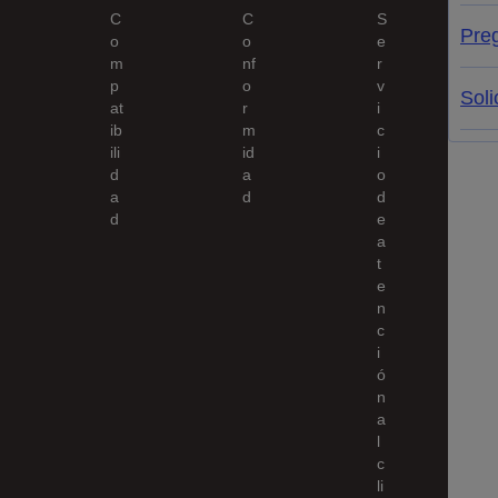
C
C
S
Pre
o
o
e
m
nf
r
p
o
v
Soli
at
r
i
ib
m
c
ili
id
i
d
a
o
a
d
d
d
e
a
t
e
n
c
i
ó
n
a
l
c
li