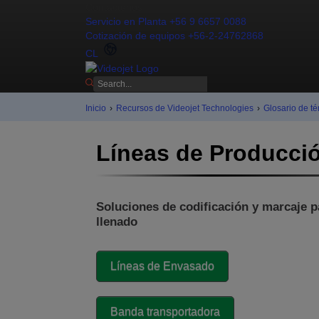
Contáctenos
Servicio en Planta +56 9 6657 0088
Cotización de equipos +56-2-24762868
CL
Inicio
›
Recursos de Videojet Technologies
›
Glosario de té
Líneas de Producci
Soluciones de codificación y marcaje p
llenado
Líneas de Envasado
Banda transportadora