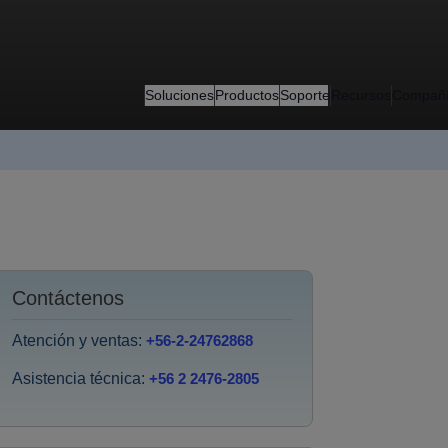
Soluciones
Productos
Soporte
Recursos
Compañ
Contáctenos
Atención y ventas:
+56-2-24762868
Asistencia técnica:
+56 2 2476-2805