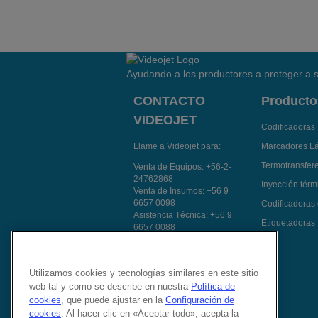
Ayudando a los productores a proteger a s
CONTACTO
Producto
VIDEOJET
Codificadoras 
Llame a Videojet para:
Marcadores L
Termotransfer
Venta de Equipos:
+56-2-
24762868
Inyección térmi
Venta de Insumos:
+56 9
6657 0098
Codificadoras
Asistencia Técnica:
+56 9
Etiquetadoras
6657 0088
Atención a Clientes:
+56 9
8512 1978
Contacte a un
Utilizamos cookies y tecnologías similares en este sitio
representante de ventas
web tal y como se describe en nuestra
Política de
Síganos en:
cookies
, que puede ajustar en la
Configuración de
cookies
. Al hacer clic en «Aceptar todo», acepta la