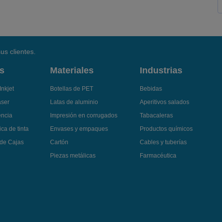
us clientes.
s
Materiales
Industrias
Inkjet
Botellas de PET
Bebidas
áser
Latas de aluminio
Aperitivos salados
encia
Impresión en corrugados
Tabacaleras
ca de tinta
Envases y empaques
Productos químicos
 de Cajas
Cartón
Cables y tuberías
Piezas metálicas
Farmacéutica