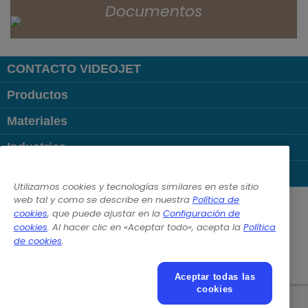
Documentos
CONTACTO VIDEOJET
Productos
Materiales
Industrias
Links Populares
Utilizamos cookies y tecnologías similares en este sitio
Follow us on:
web tal y como se describe en nuestra
Política de
cookies
, que puede ajustar en la
Configuración de
cookies
. Al hacer clic en «Aceptar todo», acepta la
Política
© 2026 Videojet Technologies Inc.
de cookies
.
Política de privacidad
Política de cookies
Configuración de cookies
Renuncia de responsabilidad
Aceptar todas las
Empleos y ofertas laborales
cookies
Texto adicional para condiciones de utilización online