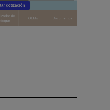
itar cotización
lizador de
OEMs
Documentos
nfoque