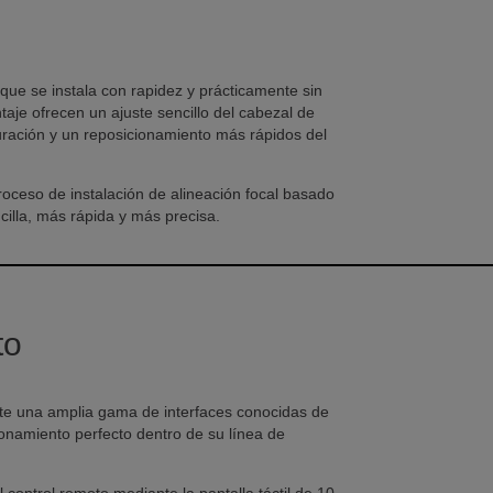
l que se instala con rapidez y prácticamente sin
aje ofrecen un ajuste sencillo del cabezal de
guración y un reposicionamiento más rápidos del
ceso de instalación de alineación focal basado
cilla, más rápida y más precisa.
to
nte una amplia gama de interfaces conocidas de
cionamiento perfecto dentro de su línea de
 control remoto mediante la pantalla táctil de 10