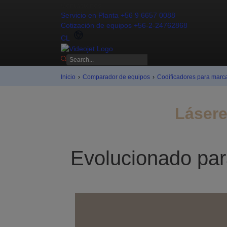
Contáctenos
Servicio en Planta +56 9 6657 0088
Cotización de equipos +56-2-24762868
CL
Inicio
›
Comparador de equipos
›
Codificadores para marc
Lásere
Evolucionado para