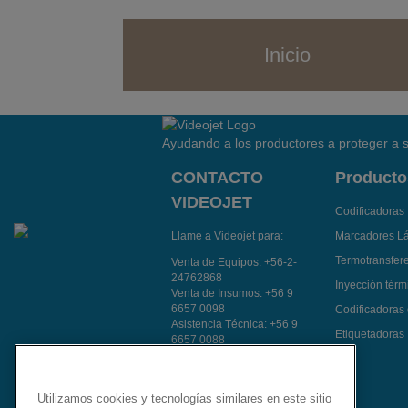
Inicio
Ayudando a los productores a proteger a s
CONTACTO
Producto
VIDEOJET
Codificadoras 
Llame a Videojet para:
Marcadores L
Termotransfer
Venta de Equipos:
+56-2-
24762868
Inyección térmi
Venta de Insumos:
+56 9
6657 0098
Codificadoras
Asistencia Técnica:
+56 9
Etiquetadoras
6657 0088
Atención a Clientes:
+56 9
8512 1978
Contacte a un
Utilizamos cookies y tecnologías similares en este sitio