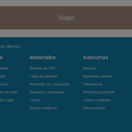
Video
us clientes.
s
Materiales
Industrias
Inkjet
Botellas de PET
Bebidas
áser
Latas de aluminio
Aperitivos salados
encia
Impresión en corrugados
Tabacaleras
ca de tinta
Envases y empaques
Productos químicos
 de Cajas
Cartón
Cables y tuberías
Piezas metálicas
Farmacéutica