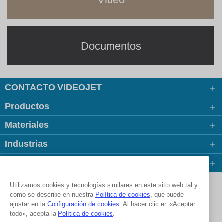
Documentos
CONTACTO VIDEOJET
Productos
Materiales
Industrias
Links Populares
Follow us on:
Utilizamos cookies y tecnologías similares en este sitio web tal y
como se describe en nuestra
Política de cookies
, que puede
ajustar en la
Configuración de cookies
. Al hacer clic en «Aceptar
© 2026 Videojet Technologies Inc.
todo», acepta la
Política de cookies
.
Política de privacidad
Política de cookies