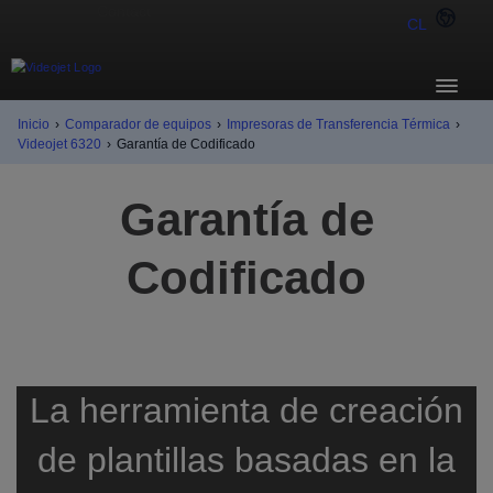
CL
Inicio
›
Comparador de equipos
›
Impresoras de Transferencia Térmica
›
Videojet 6320
›
Garantía de Codificado
Garantía de
Codificado
La herramienta de creación
de plantillas basadas en la