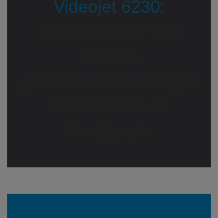
Videojet 6230:
Capacidad de uso
sencilla
gracias a la tecnología
de Garantía de
Codificado