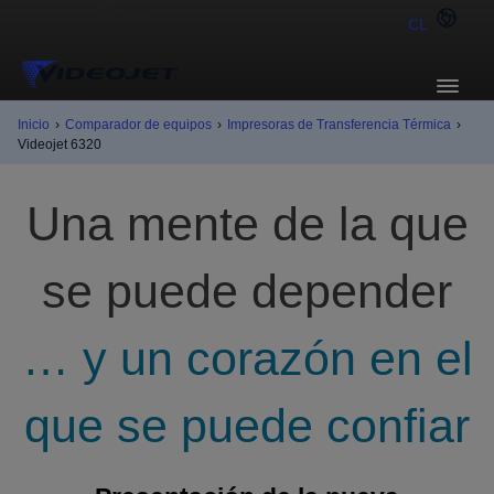
CL
Inicio
›
Comparador de equipos
›
Impresoras de Transferencia Térmica
›
Videojet 6320
Una mente de la que
se puede depender
… y un corazón en el
que se puede confiar