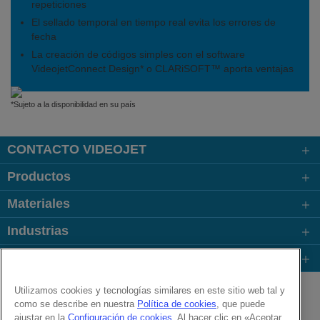
repeticiones
El sellado temporal en tiempo real evita los errores de
fecha
La creación de códigos simples con el software
VideojetConnect Design* o CLARiSOFT™ aporta ventajas
*Sujeto a la disponibilidad en su país
CONTACTO VIDEOJET
Productos
Materiales
Industrias
Links Populares
Follow us on:
Utilizamos cookies y tecnologías similares en este sitio web tal y
como se describe en nuestra
Política de cookies
, que puede
ajustar en la
Configuración de cookies
. Al hacer clic en «Aceptar