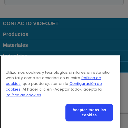
CONTACTO VIDEOJET
Productos
Materiales
Industrias
Links Populares
Utilizamos cookies y tecnologías similares en este sitio
Follow us on:
web tal y como se describe en nuestra
Política de
cookies
, que puede ajustar en la
Configuración de
cookies
. Al hacer clic en «Aceptar todo», acepta la
© 2026 Videojet Technologies Inc.
Política de cookies
.
Política de privacidad
Política de cookies
Configuración de cookies
Renuncia de responsabilidad
Aceptar todas las
Empleos y ofertas laborales
cookies
Texto adicional para condiciones de utilización online