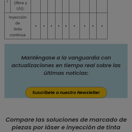
r
(fibra y
UV):
Inyección
de
•
•
•
•
•
•
•
•
•
tinta
continua
Manténgase a la vanguardia con
actualizaciones en tiempo real sobre las
últimas noticias:
Suscríbete a nuestro Newsletter
Compare las soluciones de marcado de
piezas por láser e inyección de tinta