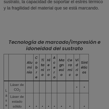
sustrato, la capacidad de soportar el estrés térmico
y la fragilidad del material que se está marcando.
Tecnología de marcado/impresión e
idoneidad del sustrato
C
A
Ti
Hi
Ma
Ce
Vi
Alu
o
c
Sint
ta
e
gn
ra
d
mi
b
e
étic
ni
rr
esi
mi
ri
nio
r
r
os
o
o
o
c
o
e
o
Láser de
•
•
CO
L
2
á
Láser de
s
estado
e
•
•
•
•
•
•
•
•
sólido