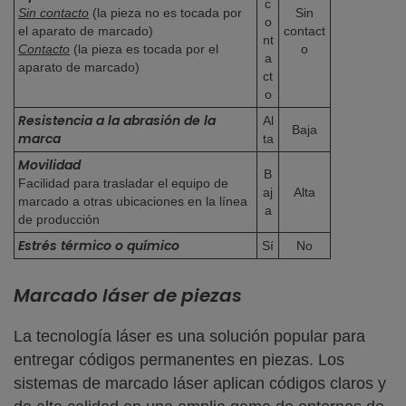
c
Sin contacto
(la pieza no es tocada por
Sin
o
el aparato de marcado)
contact
nt
Contacto
(la pieza es tocada por el
o
a
aparato de marcado)
ct
o
Resistencia a la abrasión de la
Al
Baja
marca
ta
Movilidad
B
Facilidad para trasladar el equipo de
aj
Alta
marcado a otras ubicaciones en la línea
a
de producción
Estrés térmico o químico
Sí
No
Marcado láser de piezas
La tecnología láser es una solución popular para
entregar códigos permanentes en piezas. Los
sistemas de marcado láser aplican códigos claros y