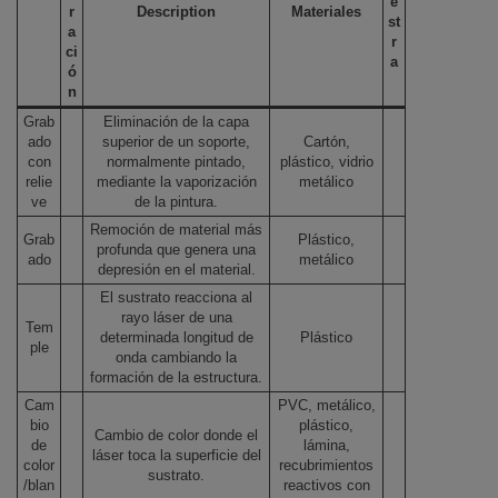
e
r
Description
Materiales
st
a
r
ci
a
ó
n
Grab
Eliminación de la capa
ado
superior de un soporte,
Cartón,
con
normalmente pintado,
plástico, vidrio
relie
mediante la vaporización
metálico
ve
de la pintura.
Remoción de material más
Grab
Plástico,
profunda que genera una
ado
metálico
depresión en el material.
El sustrato reacciona al
rayo láser de una
Tem
determinada longitud de
Plástico
ple
onda cambiando la
formación de la estructura.
Cam
PVC, metálico,
bio
plástico,
Cambio de color donde el
de
lámina,
láser toca la superficie del
color
recubrimientos
sustrato.
/blan
reactivos con