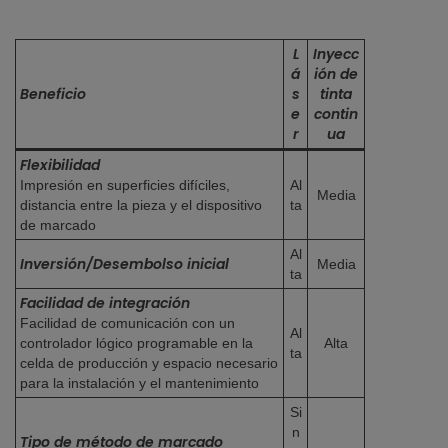
L
Inyecc
á
ión de
Beneficio
s
tinta
e
contin
r
ua
Flexibilidad
Impresión en superficies difíciles,
Al
Media
distancia entre la pieza y el dispositivo
ta
de marcado
Al
Inversión/Desembolso inicial
Media
ta
Facilidad de integración
Facilidad de comunicación con un
Al
controlador lógico programable en la
Alta
ta
celda de producción y espacio necesario
para la instalación y el mantenimiento
Si
n
Tipo de método de marcado