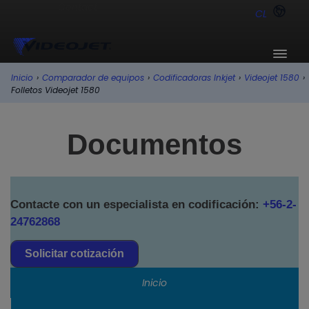
CL
Inicio
›
Comparador de equipos
›
Codificadoras Inkjet
›
Videojet 1580
›
Folletos Videojet 1580
Documentos
Contacte con un especialista en codificación:
+56-2-
24762868
Solicitar cotización
Inicio