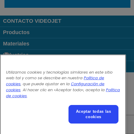
CONTACTO VIDEOJET
Productos
Materiales
Industrias
Links Populares
Utilizamos cookies y tecnologías similares en este sitio
Follow us on:
web tal y como se describe en nuestra
Política de
cookies
, que puede ajustar en la
Configuración de
cookies
. Al hacer clic en «Aceptar todo», acepta la
Política
© 2026 Videojet Technologies Inc.
de cookies
.
Política de privacidad
Política de cookies
Configuración de cookies
Renuncia de responsabilidad
Aceptar todas las
Empleos y ofertas laborales
cookies
Texto adicional para condiciones de utilización online