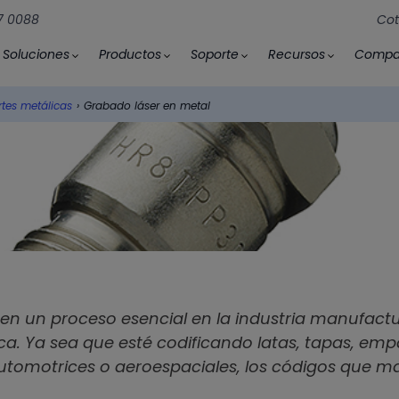
57 0088
Cot
Soluciones
Productos
Soporte
Recursos
Compa
tes metálicas
›
Grabado láser en metal
l
en un proceso esencial en la industria manufactur
rca. Ya sea que esté codificando latas, tapas, e
utomotrices o aeroespaciales, los códigos que mar