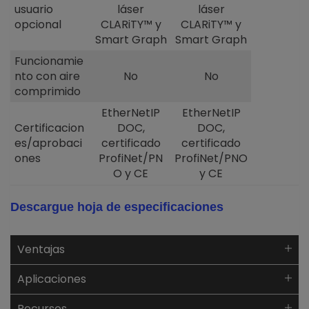
usuario
láser
láser
opcional
CLARiTY™ y
CLARiTY™ y
Smart Graph
Smart Graph
Funcionamie
nto con aire
No
No
comprimido
EtherNetIP
EtherNetIP
Certificacion
DOC,
DOC,
es/aprobaci
certificado
certificado
ones
ProfiNet/PN
ProfiNet/PNO
O y CE
y CE
Descargue hoja de especificaciones
Ventajas
Aplicaciones
Recursos