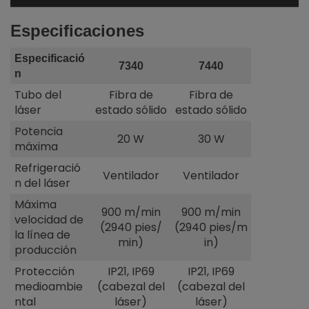
Especificaciones
Especificació
7340
7440
n
Tubo del
Fibra de
Fibra de
láser
estado sólido
estado sólido
Potencia
20 W
30 W
máxima
Refrigeració
Ventilador
Ventilador
n del láser
Máxima
900 m/min
900 m/min
velocidad de
(2940 pies/
(2940 pies/m
la línea de
min)
in)
producción
Protección
IP21, IP69
IP21, IP69
medioambie
(cabezal del
(cabezal del
ntal
láser)
láser)