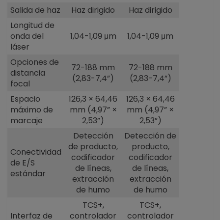
Salida de haz
Haz dirigido
Haz dirigido
Longitud de
onda del
1,04-1,09 μm
1,04-1,09 μm
láser
Opciones de
72-188 mm
72-188 mm
distancia
(2,83-7,4”)
(2,83-7,4”)
focal
Espacio
126,3 × 64,46
126,3 × 64,46
máximo de
mm (4,97” ×
mm (4,97” ×
marcaje
2,53”)
2,53”)
Detección
Detección de
de producto,
producto,
Conectividad
codificador
codificador
de E/S
de líneas,
de líneas,
estándar
extracción
extracción
de humo
de humo
TCS+,
TCS+,
Interfaz de
controlador
controlador