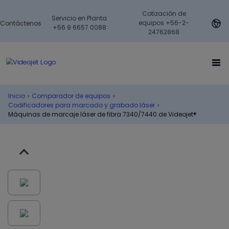
Cotización de
Servicio en Planta
equipos +56-2-
Contáctenos
+56 9 6657 0088
24762868
Inicio
›
Comparador de equipos
›
Codificadores para marcado y grabado láser
›
Máquinas de marcaje láser de fibra 7340/7440 de Videojet®