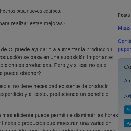
n hechos para nuevos equipos.
Featu
ra realizar estas mejoras?
Meas
Conti
pape
de CI puede ayudarlo a aumentar la producción.
producción se basa en una suposición importante:
icionales producidas. Pero ¿y si ese no es el
Co
se puede obtener?
At
so si no tiene necesidad existente de producir
esperdicio y el costo, produciendo un beneficio
As
So
 más eficiente puede permitirle disminuir las horas
r líneas o productos que muestran una variación
As
de permitirle consolidar la producción, cerrar líneas