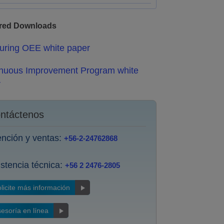
red Downloads
uring OEE white paper
nuous Improvement Program white
r
ntáctenos
ención y ventas:
+56-2-24762868
istencia técnica:
+56 2 2476-2805
licite más información
esoría en línea