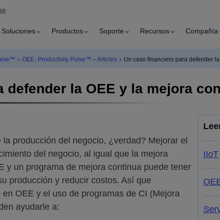
88
Soluciones
Productos
Soporte
Recursos
Compañía
Pulse™
›
OEE- Productivity Pulse™ – Articles
›
Un caso financiero para defender la
a defender la OEE y la mejora con
Lee
e la producción del negocio, ¿verdad? Mejorar el
ecimiento del negocio, al igual que la mejora
IIoT
E y un programa de mejora continua puede tener
 su producción y reducir costos. Así que
OE
 en OEE y el uso de programas de CI (Mejora
eden ayudarle a:
Ser