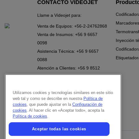
CONTACTO VIDEOJET
Product
Codificador
Llame a Videojet para:
Marcadores
Venta de Equipos:
+56-2-24762868
Termotrans
Venta de Insumos:
+56 9 6657
Inyección t
0098
Codificador
Asistencia Técnica:
+56 9 6657
Etiquetador
0088
Atención a Clientes:
+56 9 8512
1978
Contacte a un representante de
ventas
Utilizamos cookies y tecnologías similares en este sitio
web tal y como se describe en nuestra
Política de
Síganos en:
cookies
, que puede ajustar en la
Configuración de
cookies
. Al hacer clic en «Aceptar todo», acepta la
Política de cookies
.
Aceptar todas las cookies