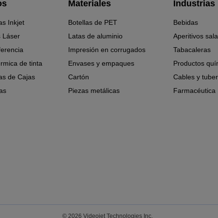
os
Materiales
Industrias
as Inkjet
Botellas de PET
Bebidas
 Láser
Latas de aluminio
Aperitivos sal
ferencia
Impresión en corrugados
Tabacaleras
érmica de tinta
Envases y empaques
Productos quí
as de Cajas
Cartón
Cables y tuber
as
Piezas metálicas
Farmacéutica
© 2026 Videojet Technologies Inc.