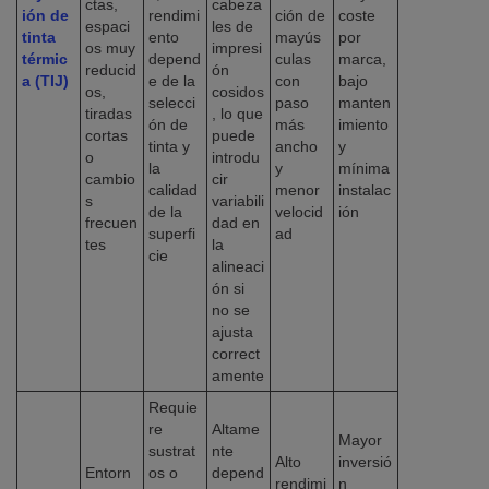
ctas,
cabeza
ión de
rendimi
ción de
coste
espaci
les de
tinta
ento
mayús
por
os muy
impresi
térmic
depend
culas
marca,
reducid
ón
a (TIJ)
e de la
con
bajo
os,
cosidos
selecci
paso
manten
tiradas
, lo que
ón de
más
imiento
cortas
puede
tinta y
ancho
y
o
introdu
la
y
mínima
cambio
cir
calidad
menor
instalac
s
variabili
de la
velocid
ión
frecuen
dad en
superfi
ad
tes
la
cie
alineaci
ón si
no se
ajusta
correct
amente
Requie
re
Altame
Mayor
sustrat
nte
Alto
inversió
Entorn
os o
depend
rendimi
n