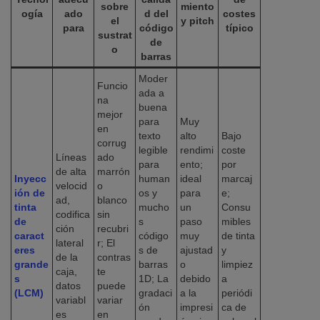
sobre
miento
ogía
ado
d del
costes
el
y pitch
para
código
típico
sustrat
de
o
barras
Moder
Funcio
ada a
na
buena
mejor
para
Muy
en
texto
alto
Bajo
corrug
legible
rendimi
coste
Líneas
ado
para
ento;
por
de alta
marrón
Inyecc
human
ideal
marcaj
velocid
o
ión de
os y
para
e;
ad,
blanco
tinta
mucho
un
Consu
codifica
sin
de
s
paso
mibles
ción
recubri
caract
código
muy
de tinta
lateral
r; El
eres
s de
ajustad
y
de la
contras
grande
barras
o
limpiez
caja,
te
s
1D; La
debido
a
datos
puede
(LCM)
gradaci
a la
periódi
variabl
variar
ón
impresi
ca de
es
en