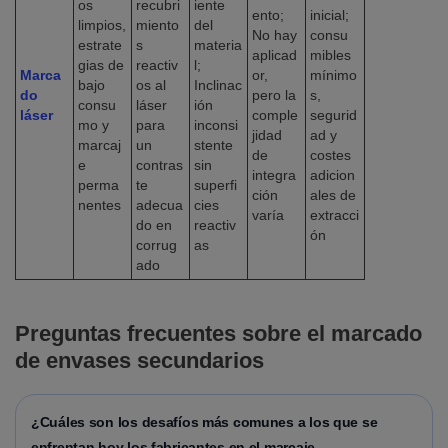
os
recubri
iente
ento;
inicial;
limpios,
miento
del
No hay
consu
estrate
s
materia
aplicad
mibles
gias de
reactiv
l;
Marca
or,
mínimo
bajo
os al
Inclinac
do
pero la
s,
consu
láser
ión
láser
comple
segurid
mo y
para
inconsi
jidad
ad y
marcaj
un
stente
de
costes
e
contras
sin
integra
adicion
perma
te
superfi
ción
ales de
nentes
adecua
cies
varía
extracci
do en
reactiv
ón
corrug
as
ado
Preguntas frecuentes sobre el marcado
de envases secundarios
¿Cuáles son los desafíos más comunes a los que se
enfrentan hoy los fabricantes en el marcaje