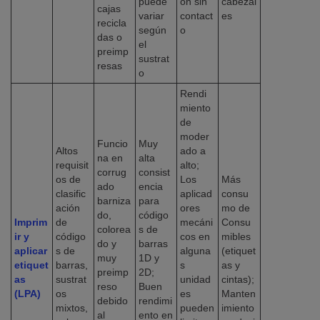
puede
ón sin
cabezal
cajas
variar
contact
es
recicla
según
o
das o
el
preimp
sustrat
resas
o
Rendi
miento
de
moder
Funcio
Muy
Altos
ado a
na en
alta
requisit
alto;
corrug
consist
os de
Los
Más
ado
encia
clasific
aplicad
consu
barniza
para
ación
ores
mo de
do,
código
Imprim
de
mecáni
Consu
colorea
s de
ir y
código
cos en
mibles
do y
barras
aplicar
s de
alguna
(etiquet
muy
1D y
etiquet
barras,
s
as y
preimp
2D;
as
sustrat
unidad
cintas);
reso
Buen
(LPA)
os
es
Manten
debido
rendimi
mixtos,
pueden
imiento
al
ento en