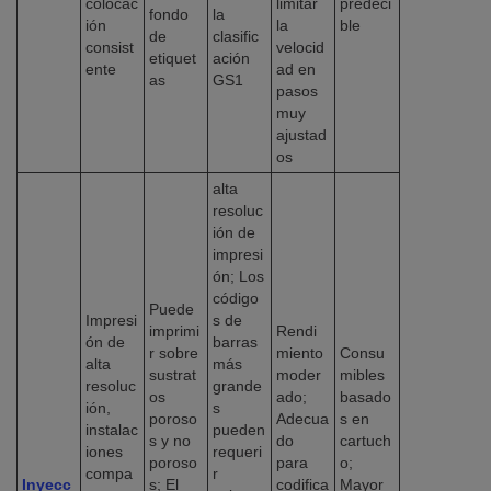
colocac
limitar
predeci
fondo
la
ión
la
ble
de
clasific
consist
velocid
etiquet
ación
ente
ad en
as
GS1
pasos
muy
ajustad
os
alta
resoluc
ión de
impresi
ón; Los
código
Puede
Impresi
s de
imprimi
Rendi
ón de
barras
r sobre
miento
Consu
alta
más
sustrat
moder
mibles
resoluc
grande
os
ado;
basado
ión,
s
poroso
Adecua
s en
instalac
pueden
s y no
do
cartuch
iones
requeri
poroso
para
o;
compa
r
Inyecc
s; El
codifica
Mayor