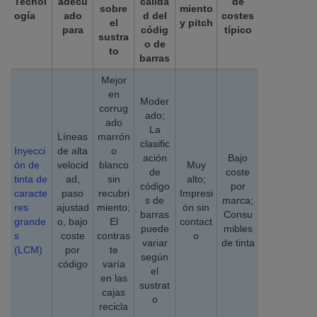
Tecnol
adecu
calida
de
sobre
miento
ogía
ado
d del
costes
el
y pitch
para
códig
típico
sustra
o de
to
barras
Mejor
en
Moder
corrug
ado;
ado
La
Líneas
marrón
clasific
Inyecci
de alta
o
ación
Bajo
ón de
velocid
blanco
Muy
de
coste
tinta de
ad,
sin
alto;
código
por
caracte
paso
recubri
Impresi
s de
marca;
res
ajustad
miento;
ón sin
barras
Consu
grande
o, bajo
El
contact
puede
mibles
s
coste
contras
o
variar
de tinta
(LCM)
por
te
según
código
varía
el
en las
sustrat
cajas
o
recicla