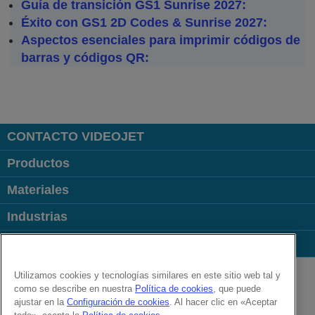
Guía de transición GS1 Sunrise 2027:
Éxito con GS1 2D Codes & Sunrise 2027:
Aspectos esenciales para imprimir códigos de
barras y códigos QR:
CONTACTO VIDEOJET
Productos
Materiales
Industrias
Links Populares
Follow us on:
Utilizamos cookies y tecnologías similares en este sitio web tal y
como se describe en nuestra
Política de cookies
, que puede
ajustar en la
Configuración de cookies
. Al hacer clic en «Aceptar
© 2026 Videojet Technologies Inc.