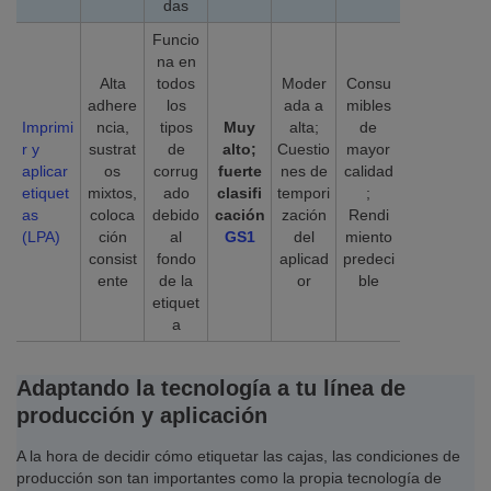
das
Funcio
na en
Alta
todos
Moder
Consu
adhere
los
ada a
mibles
Imprimi
ncia,
tipos
Muy
alta;
de
r y
sustrat
de
alto;
Cuestio
mayor
aplicar
os
corrug
fuerte
nes de
calidad
etiquet
mixtos,
ado
clasifi
tempori
;
as
coloca
debido
cación
zación
Rendi
(LPA)
ción
al
GS1
del
miento
consist
fondo
aplicad
predeci
ente
de la
or
ble
etiquet
a
Adaptando la tecnología a tu línea de
producción y aplicación
A la hora de decidir cómo etiquetar las cajas, las condiciones de
producción son tan importantes como la propia tecnología de