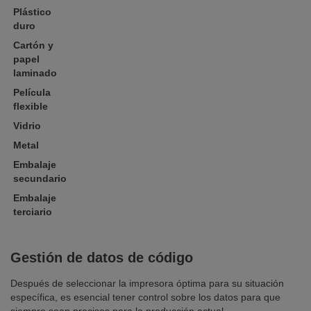
Plástico
duro
Cartón y
papel
laminado
Película
flexible
Vidrio
Metal
Embalaje
secundario
Embalaje
terciario
Gestión de datos de código
Después de seleccionar la impresora óptima para su situación
específica, es esencial tener control sobre los datos para que