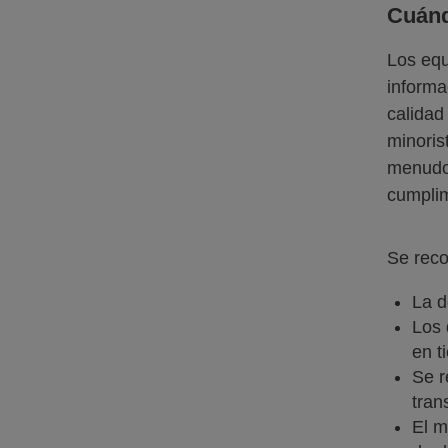
Cuánd
Los equ
informa
calidad
minoris
menudo 
cumplim
Se rec
La d
Los 
en t
Se r
tran
El m