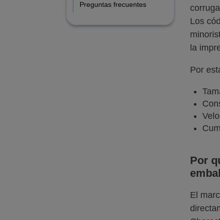
Preguntas frecuentes
corruga
Los cód
minoris
la impre
Por est
Tama
Cons
Velo
Cump
Por q
embal
El marc
directa