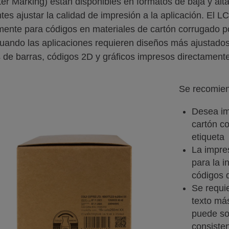
er Marking) están disponibles en formatos de baja y alta
ntes ajustar la calidad de impresión a la aplicación. El L
nte para códigos en materiales de cartón corrugado po
 cuando las aplicaciones requieren diseños más ajustados
 de barras, códigos 2D y gráficos impresos directament
Se recomien
Desea im
cartón co
etiqueta
La impres
para la i
códigos 
Se requie
texto más
puede so
consiste