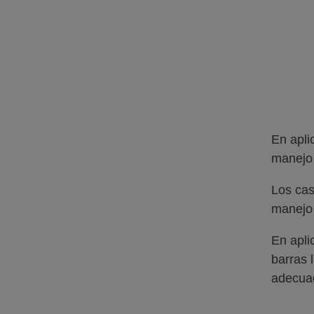
En apli
manejo 
Los cas
manejo 
En apli
barras 
adecuad