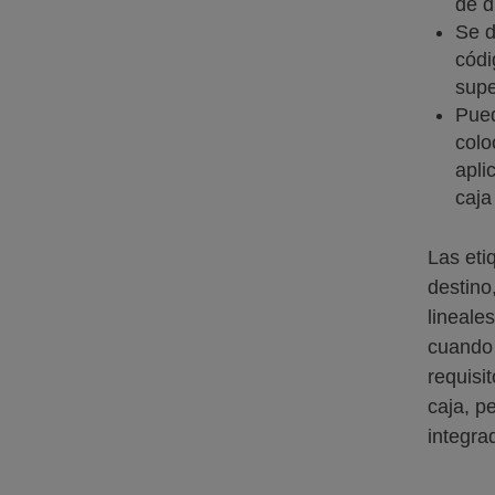
de d
Se d
códi
supe
Pued
colo
apli
caja
Las eti
destino
lineale
cuando 
requisi
caja, p
integra