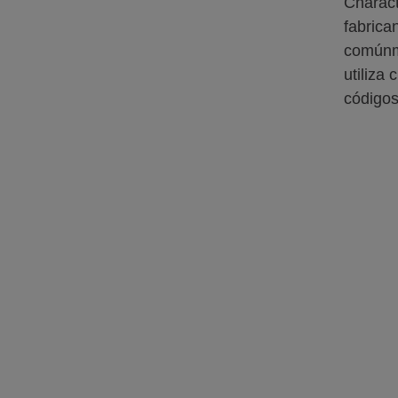
Charact
fabrica
comúnme
utiliza
códigos