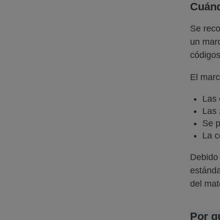
Cuánd
Se reco
un marc
códigos
El marc
Las 
Las 
Se p
La c
Debido 
estánda
del mate
Por q