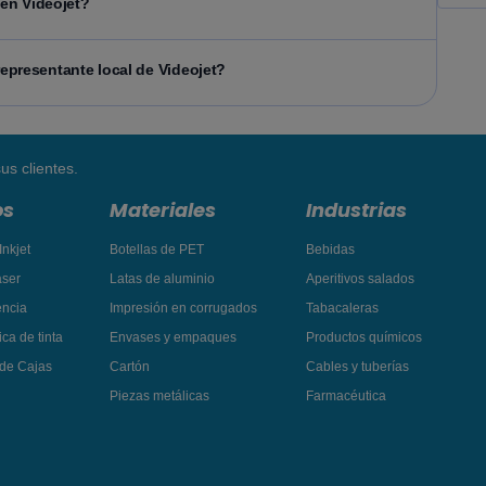
en Videojet?
presentante local de Videojet?
us clientes.
os
Materiales
Industrias
Inkjet
Botellas de PET
Bebidas
áser
Latas de aluminio
Aperitivos salados
encia
Impresión en corrugados
Tabacaleras
ca de tinta
Envases y empaques
Productos químicos
 de Cajas
Cartón
Cables y tuberías
Piezas metálicas
Farmacéutica