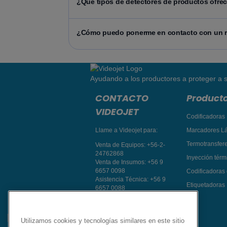
¿Qué tipos de detectores de productos ofrec
¿Cómo puedo ponerme en contacto con un re
Ayudando a los productores a proteger a s
CONTACTO
Product
VIDEOJET
Codificadoras 
Llame a Videojet para:
Marcadores L
Termotransfer
Venta de Equipos:
+56-2-
24762868
Inyección térmi
Venta de Insumos:
+56 9
6657 0098
Codificadoras
Asistencia Técnica:
+56 9
Etiquetadoras
6657 0088
Atención a Clientes:
+56 9
8512 1978
Contacte a un
Utilizamos cookies y tecnologías similares en este sitio