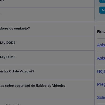
As
?
cadores de contacto?
Rec
CIJ y DOD?
Asis
CIJ y LCM?
Asis
Hoj
r las CIJ de Videojet?
Pre
as sobre seguridad de fluidos de Videojet
Soli