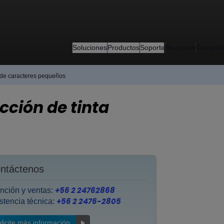
Soluciones
Productos
Soporte
Recursos
Compañ
y de caracteres pequeños
cción de tinta
ntáctenos
+56 2 24762868
nción y ventas:
+56 2 2476-2805
stencia técnica:
licite más información