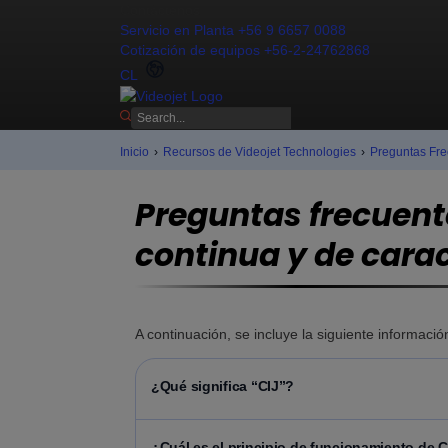
Contáctenos
Servicio en Planta +56 9 6657 0088
Cotización de equipos +56-2-24762868
CL
Inicio
›
Recursos de Videojet Technologies
›
Preguntas Fre
Preguntas frecuent
continua y de cara
A continuación, se incluye la siguiente informació
¿Qué significa “CIJ”?
¿Cuál es el principio de funcionamiento de C