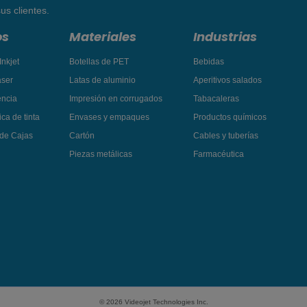
us clientes.
os
Materiales
Industrias
Inkjet
Botellas de PET
Bebidas
áser
Latas de aluminio
Aperitivos salados
encia
Impresión en corrugados
Tabacaleras
ca de tinta
Envases y empaques
Productos químicos
 de Cajas
Cartón
Cables y tuberías
Piezas metálicas
Farmacéutica
© 2026 Videojet Technologies Inc.