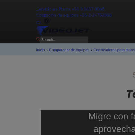
Contáctenos
Servicio en Planta +56 9 6657 0088
Cotización de equipos +56-2-24762868
CL
Inicio
›
Comparador de equipos
›
Codificadores para marc
T
Migre con f
aprovechar