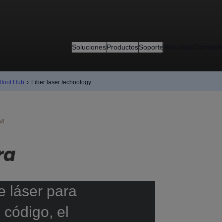
Soluciones
Productos
Soporte
Recursos
Compañ
tfoot Hub
›
Fiber laser technology
™
ra
e láser para
 código, el