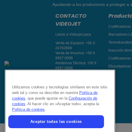
Ayudando a los productores a proteger a s
CONTACTO
Product
VIDEOJET
Codificadoras 
Llame a Videojet para:
Marcadores L
Termotransfer
Venta de Equipos:
+56-2-
24762868
Inyección térmi
Venta de Insumos:
+56 9
6657 0098
Codificadoras
Asistencia Técnica:
+56 9
Etiquetadoras
6657 0088
Atención a Clientes:
+56 9
8512 1978
Contacte a un
Utilizamos cookies y tecnologías similares en este sitio
representante de ventas
web tal y como se describe en nuestra
Política de
Síganos en:
cookies
, que puede ajustar en la
Configuración de
cookies
. Al hacer clic en «Aceptar todo», acepta la
Política de cookies
.
Aceptar todas las cookies