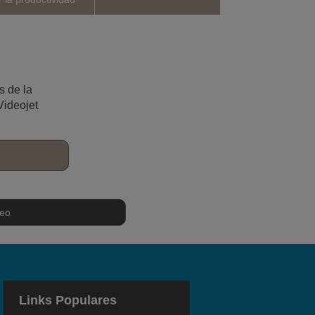
s de la
Videojet
deo
Links Populares