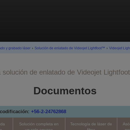
ado y grabado láser
›
Solución de enlatado de Videojet Lightfoot™
›
Videojet Ligh
 solución de enlatado de Videojet Lightfo
Documentos
codificación:
+56-2-24762868
ida
Solución completa en
Tecnología de láser de
Asó
do
un solo envase
fibra
po