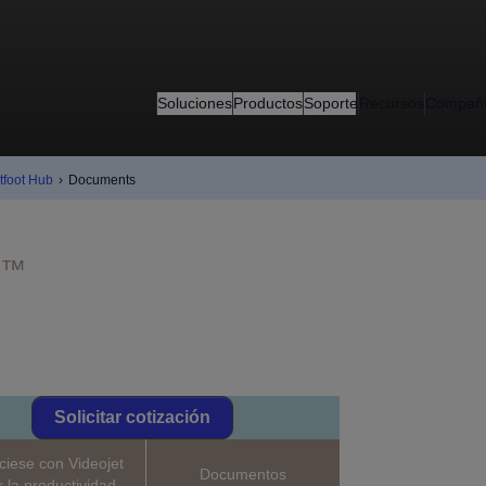
Soluciones
Productos
Soporte
Recursos
Compañ
tfoot Hub
›
Documents
ot™
Solicitar cotización
ciese con Videojet
Documentos
r la productividad