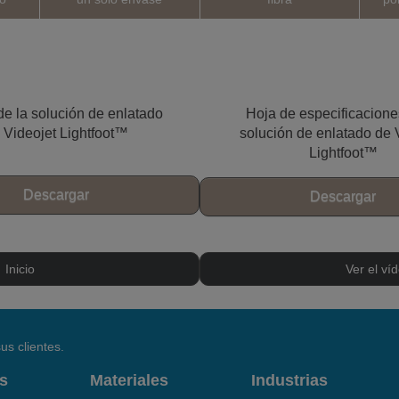
de la solución de enlatado
Hoja de especificacione
 Videojet Lightfoot™
solución de enlatado de 
Lightfoot™
Descargar
Descargar
Inicio
Ver el ví
us clientes.
s
Materiales
Industrias