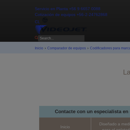
Contáctenos
Servicio en Planta +56 9 6657 0088
Cotización de equipos +56-2-24762868
CL
Inicio
›
Comparador de equipos
›
Codificadores para marc
La
Contacte con un especialista en 
Diseñado a med
Inicio
para el enlata