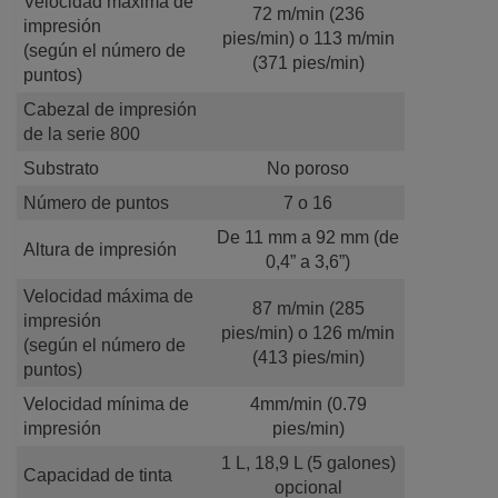
Velocidad máxima de
72 m/min (236
impresión
pies/min) o 113 m/min
(según el número de
(371 pies/min)
puntos)
Cabezal de impresión
de la serie 800
Substrato
No poroso
Número de puntos
7 o 16
De 11 mm a 92 mm (de
Altura de impresión
0,4” a 3,6”)
Velocidad máxima de
87 m/min (285
impresión
pies/min) o 126 m/min
(según el número de
(413 pies/min)
puntos)
Velocidad mínima de
4mm/min (0.79
impresión
pies/min)
1 L, 18,9 L (5 galones)
Capacidad de tinta
opcional