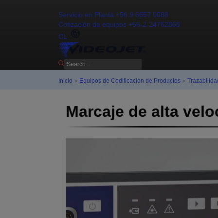
Contáctenos
Servicio en Planta +56 9 6657 0088
Cotización de equipos +56-2-24762868
CL
Inicio
›
Equipos de Codificación de Productos
›
Trazabilida
Marcaje de alta velo