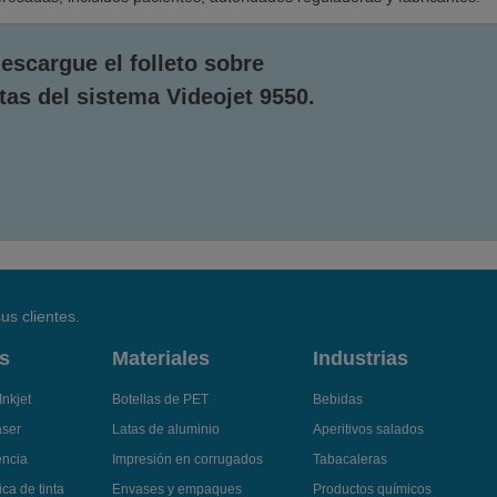
escargue el folleto sobre
tas del sistema Videojet 9550.
us clientes.
s
Materiales
Industrias
Inkjet
Botellas de PET
Bebidas
áser
Latas de aluminio
Aperitivos salados
encia
Impresión en corrugados
Tabacaleras
ca de tinta
Envases y empaques
Productos químicos