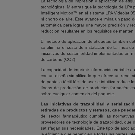
La tecnología de impresión y aplicación de etiq
tecnológicas. Mientras que la tecnología de LPA
Intelligent Motion™ en el sistema LPA Videojet 9
ni chorro de aire. Este avance elimina un paso d
automática para lograr una mayor precisión y re
reducción resultante en los requisitos de manten
El método de aplicación de etiquetas también det
se elimina el costo de instalación de la línea d
iniciativas de sostenibilidad implementadas en m
de carbono (CO2).
La capacidad de imprimir información variable a 
con un diseño simplificado que ofrece un rendim
de pantalla táctil fácil de usar e intuitiva reduc
líneas de producción de productos farmacéuticos
sobre cualquier contenido del paquete.
Las iniciativas de trazabilidad y serializac
retiradas de productos y retrasos, que pueda
del sector farmacéutico cumplir las normativ
proveedores de tecnología de trazabilidad, que d
satisfagan sus necesidades. Este tipo de asociac
la eficiencia que beneficien a todas las partes in