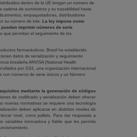
distribuidos dentro de la UE tengan un número de
a cadena de suministros y su trazabilidad hasta
edicamentos, empaquetadores, distribuidores
por su número de lote.
La ley impone como
e puedan imprimir números de serie
o que permitan el seguimiento de los
oductos farmacéuticos. Brasil ha establecido
cionen datos de serialización y seguimiento
encia brasileña ANVISA (National Health
rrollados por GS1, una organización internacional
ras con números de serie únicos y un Número
requisitos mediante la generación de códigos
iones de codificado y serialización deben ofrecer
as nuevas normativas se requiere una tecnología
ización deben aplicarse en distintos niveles de
tercer nivel, como pallets. Para dar respuesta a
s variables innovadora y fiable que les permita
funcionamiento.