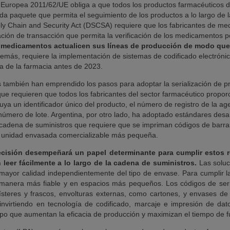
ón Europea 2011/62/UE obliga a que todos los productos farmacéuticos 
da paquete que permita el seguimiento de los productos a lo largo de l
pply Chain and Security Act (DSCSA) requiere que los fabricantes de m
ción de transacción que permita la verificación de los medicamentos 
 de medicamentos actualicen sus líneas de producción de modo qu
más, requiere la implementación de sistemas de codificado electrónic
a de la farmacia antes de 2023.
también han emprendido los pasos para adoptar la serialización de pr
que requieren que todos los fabricantes del sector farmacéutico propor
uya un identificador único del producto, el número de registro de la ag
 número de lote. Argentina, por otro lado, ha adoptado estándares desa
a cadena de suministros que requiere que se impriman códigos de bar
la unidad envasada comercializable más pequeña.
ecisión desempeñará un papel determinante para cumplir estos 
 leer fácilmente a lo largo de la cadena de suministros.
Las soluc
 mayor calidad independientemente del tipo de envase. Para cumplir l
anera más fiable y en espacios más pequeños. Los códigos de serial
steres y frascos, envolturas externas, como cartones, y envases de 
invirtiendo en tecnología de codificado, marcaje e impresión de dato
iempo que aumentan la eficacia de producción y maximizan el tiempo de 