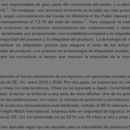
on responsables de gran parte del crecimiento del sector, y a ellos
2
016.
. Sin embargo, una amenaza inminente es el cada vez más preo
, según una estimación del Center for Medicine in the Public Interest 
3
roximadamente el 7,5 % del total de ventas.
. Para asegurar la ca
has empresas de productos farmacéuticos han implementado o está
erializadas que proporcionen una trazabilidad completa y la segurida
 seguridad del paciente y la integridad del producto. La tecnología de
rantizar un etiquetado preciso que asegure el éxito de los esfue
etiradas de producto. Los avances en la tecnología de etiquetado pueden
mplir las normativas al tiempo que mejoran la integridad de la mar
lmente un fuerte crecimiento de los ingresos con ganancias anuales p
cado de EE. UU. entre 2013 y 2018. Por otra parte, se espera que el 
 En línea con esta tendencia, China ya ha superado a Japón, convirti
ad, el sector se enfrenta a una serie de retos difíciles. Uno de los pr
o las falsificaciones, los robos, la retirada de productos y los retraso
de productos farmacéuticos está falsificado, incluido el 30 % estima
 Freight Watch International, empresa líder en seguridad de logística,
os en EE. UU. ha aumentado en un 50 %, con 33 robos al año y unas 
an aplicado algún tipo de requisito para la trazabilidad de productos 