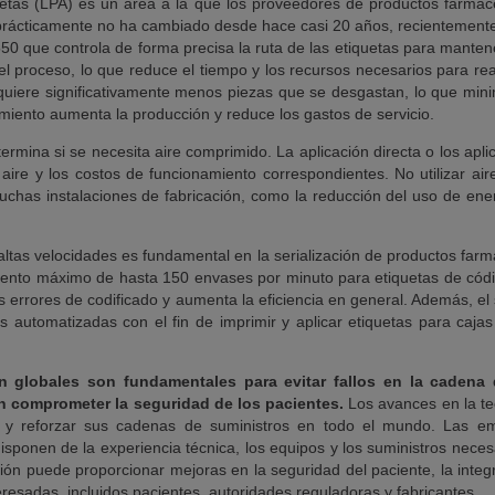
uetas (LPA) es un área a la que los proveedores de productos farmacé
 prácticamente no ha cambiado desde hace casi 20 años, recientement
550 que controla de forma precisa la ruta de las etiquetas para manten
el proceso, lo que reduce el tiempo y los recursos necesarios para rea
quiere significativamente menos piezas que se desgastan, lo que minim
imiento aumenta la producción y reduce los gastos de servicio.
ermina si se necesita aire comprimido. La aplicación directa o los apli
e aire y los costos de funcionamiento correspondientes. No utilizar 
uchas instalaciones de fabricación, como la reducción del uso de ene
altas velocidades es fundamental en la serialización de productos far
iento máximo de hasta 150 envases por minuto para etiquetas de códig
e los errores de codificado y aumenta la eficiencia en general. Además,
 automatizadas con el fin de imprimir y aplicar etiquetas para cajas
ión globales son fundamentales para evitar fallos en la cadena
n comprometer la seguridad de los pacientes.
Los avances en la te
as y reforzar sus cadenas de suministros en todo el mundo. Las e
isponen de la experiencia técnica, los equipos y los suministros nece
ión puede proporcionar mejoras en la seguridad del paciente, la integr
teresadas, incluidos pacientes, autoridades reguladoras y fabricantes.