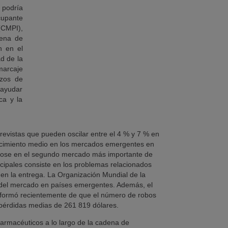
 podría
cupante
(CMPI),
dena de
n en el
d de la
 marcaje
rzos de
 ayudar
ca y la
revistas que pueden oscilar entre el 4 % y 7 % en
crecimiento medio en los mercados emergentes en
éndose en el segundo mercado más importante de
incipales consiste en los problemas relacionados
s en la entrega. La Organización Mundial de la
do del mercado en países emergentes. Además, el
 informó recientemente de que el número de robos
pérdidas medias de 261 819 dólares.
farmacéuticos a lo largo de la cadena de