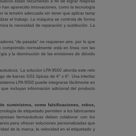
uticos están recurriendo a fin de lograr mejoras
e han aparecido innovaciones, como la tecnología
er la tensión adecuada sin tener que aplicar tamp
lizar el trabajo. La máquina se controla de forma
iza la necesidad de reparación y sustitución. La
cadores “de pasada” no requieren aire, por lo que
aire comprimido normalmente está en línea con las
rgía y la disminución de las emisiones de dióxido
macéuticos. La solución LPA 9550 aborda este reto
o de barras GS1 típicas de 4″ x 6″. Una interfaz
 el sistema LPA 9550 puede integrarse fácilmente en
 que incluyan información adicional del producto
 de suministros, como falsificaciones, robos,
cnología de etiquetado permiten a los fabricantes
mpresas farmacéuticas deben colaborar con los
sarios para ofrecer soluciones personalizadas que
idad de la marca, la velocidad en el etiquetado y