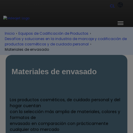
CL
Inicio
›
Equipos de Codificación de Productos
›
Desafíos y soluciones en la industria de marcaje y codificación de
productos cosméticos y de cuidado personal
›
Materiales de envasado
Materiales de envasado
Los productos cosméticos, de cuidado personal y del
hogar cuentan
con la selección más amplia de materiales, colores y
formatos de
envasado en comparación con prácticamente
cualquier otro mercado