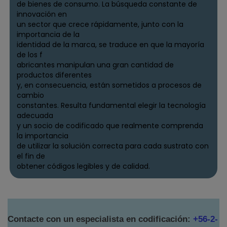
de bienes de consumo. La búsqueda constante de
innovación en
un sector que crece rápidamente, junto con la
importancia de la
identidad de la marca, se traduce en que la mayoría
de los f
abricantes manipulan una gran cantidad de
productos diferentes
y, en consecuencia, están sometidos a procesos de
cambio
constantes. Resulta fundamental elegir la tecnología
adecuada
y un socio de codificado que realmente comprenda
la importancia
de utilizar la solución correcta para cada sustrato con
el fin de
obtener códigos legibles y de calidad.
Contacte con un especialista en codificación:
+56-2-