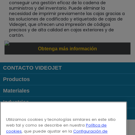
conseguir una gestión eficaz de la cadena de
suministros y del inventario. Puede eliminar la
necesidad de imprimir previamente las cajas gracias a
las soluciones de codificado y etiquetado de cajas de
Videojet, que ofrecen una impresión de códigos
precisos y de alta calidad en cajas exteriores y de
cartón.
Obtenga más información
CONTACTO VIDEOJET
Productos
Materiales
Industrias
Links Populares
Utilizamos cookies y tecnologías similares en este sitio
Follow us on:
web tal y como se describe en nuestra
Política de
cookies
, que puede ajustar en la
Configuración de