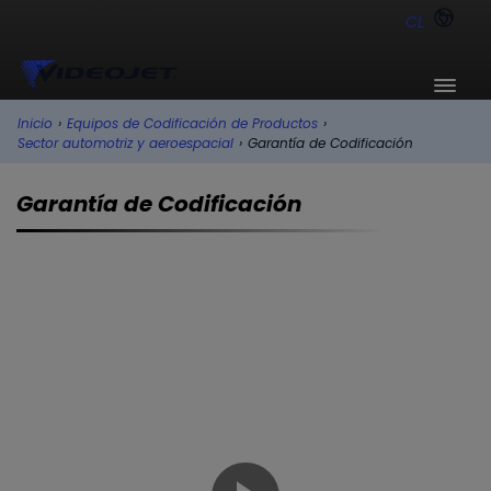
CL
Inicio
›
Equipos de Codificación de Productos
›
Sector automotriz y aeroespacial
›
Garantía de Codificación
Garantía de Codificación
Garantía de Codificación
Los fallos de codificación debido a errores de
los operarios pueden costar a los fabricantes
de los sectores aeroespacial y automotriz miles
de dólares, tanto en forma de productos
desperdiciados, como de repeticiones o de