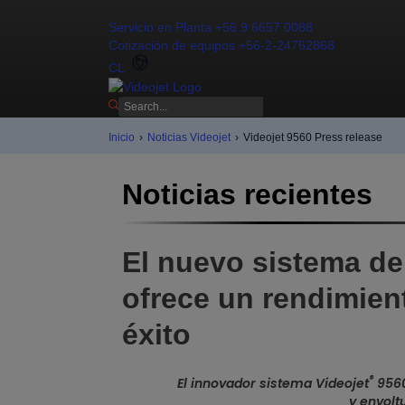
Contáctenos
Servicio en Planta +56 9 6657 0088
Cotización de equipos +56-2-24762868
CL
Inicio
›
Noticias Videojet
›
Videojet 9560 Press release
Noticias recientes
El nuevo sistema de
ofrece un rendimien
éxito
®
El innovador sistema Videojet
9560
y envolt