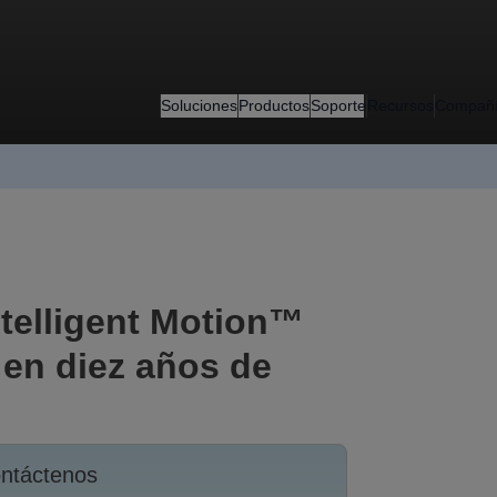
Soluciones
Productos
Soporte
Recursos
Compañ
ntelligent Motion™
 en diez años de
ntáctenos