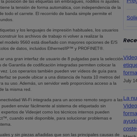
Pre
la posición de las etiquetas sin embragues, rodillos ni ajustes.
ntiene la tensión de forma automática, con independencia de la
de todo el carrete. El recorrido de banda simple permite el
Soli
gundos.
iquetas y los lenguajes de impresión habituales, los usuarios
struir los archivos de trabajo ni volver a realizar la
Rece
 el modelo 9560 está diseñado con mayores opciones de E/S
colos de datos, incluidos Ethernet/IP™ y PROFINET®.
Video
r una gran interfaz de usuario de 8 pulgadas para la selección
etiqu
es de Garantía de codificación integradas permiten colocar la
a vez. Los operarios también pueden ver vídeos de guía para
forma
nterfaz se puede ubicar a una distancia de hasta 10 metros del
July 1
jora su uso. Además, un servidor web proporciona acceso a la
 de la misma red.
La nu
onectividad Wi-Fi integrada para un acceso remoto seguro a las
Video
e pueden enviar fácilmente al sistema de etiquetado sin
expertos de Videojet como los técnicos internos pueden
forma
ct™, cuando esté disponible, para solucionar problemas e
ayuda
stema.
coste
uales y sin piezas añadidas que son las principales causas de
March 