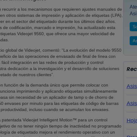
Ate
 recurrir a los mecanismos que requieren ajustes manuales de
Asi
en otros sistemas de impresión y aplicación de etiquetas (LPA),
r en el sector del etiquetado durante los últimos diez años.
So
es de codificación, marcado e impresión, ha actualizado esta
etiquetas Videojet 9560, que ofrece una mayor velocidad de
adas.
As
io global de Videojet, comentó: “La evolución del modelo 9550
eficio de las operaciones de envasado de final de línea con
ácil integración en las redes de producción y control
Rec
ra dedicación a la investigación y el desarrollo de soluciones
uetado de nuestros clientes”.
en función de la demanda único que permite colocar con
Asis
a funciona imprimiendo y aplicando etiquetas simultáneamente
 pasa sin necesidad de un aplicador de tamp o de chorro de
Asis
50 envases por minuto para las etiquetas de código de barras
a productividad, incluso cuando se acumulan los envases.
 patentada Videojet Intelligent Motion™ para un control
Hoj
bjetivo de no tener ningún tiempo de inactividad no programado
logía de etiquetado mejora el rendimiento operativo con un