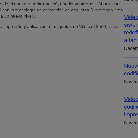
s de etiquetado tradicionales”, añadió Vanderbei. “Ahora, con
 con la tecnología de colocación de etiquetas Direct Apply está
a a un nuevo nivel”.
Video
siste
 impresión y aplicación de etiquetas de Videojet 9560, visite
redef
adapt
Decem
Nueva
codif
Novem
Video
codif
impre
Novem