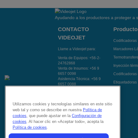
Ayudando a los productores a proteger a s
CONTACTO
Producto
VIDEOJET
Codificadoras 
Llame a Videojet para:
Marcadores L
Termotransfer
Venta de Equipos:
+56-2-
24762868
Inyección térmi
Venta de Insumos:
+56 9
6657 0098
Codificadoras
Asistencia Técnica:
+56 9
Etiquetadoras
6657 0088
Atención a Clientes:
+56 9
8512 1978
Contacte a un
Utilizamos cookies y tecnologías similares en este sitio
representante de ventas
web tal y como se describe en nuestra
Política de
Síganos en:
cookies
, que puede ajustar en la
Configuración de
cookies
. Al hacer clic en «Aceptar todo», acepta la
Política de cookies
.