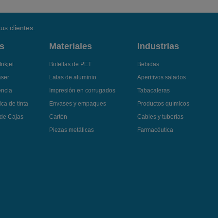
us clientes.
s
Materiales
Industrias
Inkjet
Botellas de PET
Bebidas
áser
Latas de aluminio
Aperitivos salados
encia
Impresión en corrugados
Tabacaleras
ca de tinta
Envases y empaques
Productos químicos
 de Cajas
Cartón
Cables y tuberías
Piezas metálicas
Farmacéutica