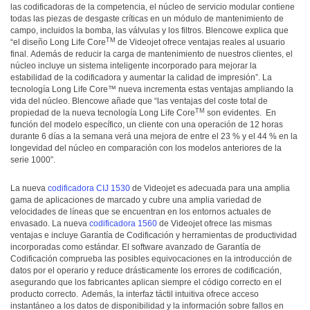
las codificadoras de la competencia, el núcleo de servicio modular contiene
todas las piezas de desgaste críticas en un módulo de mantenimiento de
campo, incluidos la bomba, las válvulas y los filtros. Blencowe explica que
TM
“el diseño Long Life Core
de Videojet ofrece ventajas reales al usuario
final. Además de reducir la carga de mantenimiento de nuestros clientes, el
núcleo incluye un sistema inteligente incorporado para mejorar la
estabilidad de la codificadora y aumentar la calidad de impresión”. La
tecnología Long Life Core™ nueva incrementa estas ventajas ampliando la
vida del núcleo. Blencowe añade que “las ventajas del coste total de
TM
propiedad de la nueva tecnología Long Life Core
son evidentes. En
función del modelo específico, un cliente con una operación de 12 horas
durante 6 días a la semana verá una mejora de entre el 23 % y el 44 % en la
longevidad del núcleo en comparación con los modelos anteriores de la
serie 1000”.
La nueva
codificadora CIJ 1530
de Videojet es adecuada para una amplia
gama de aplicaciones de marcado y cubre una amplia variedad de
velocidades de líneas que se encuentran en los entornos actuales de
envasado. La nueva
codificadora 1560
de Videojet ofrece las mismas
ventajas e incluye Garantía de Codificación y herramientas de productividad
incorporadas como estándar. El software avanzado de Garantía de
Codificación comprueba las posibles equivocaciones en la introducción de
datos por el operario y reduce drásticamente los errores de codificación,
asegurando que los fabricantes aplican siempre el código correcto en el
producto correcto. Además, la interfaz táctil intuitiva ofrece acceso
instantáneo a los datos de disponibilidad y la información sobre fallos en