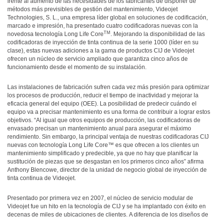
frente al aumento de las necesidades de los fabricantes de disponer de
métodos más previsibles de gestión del mantenimiento, Videojet
Technologies, S. L., una empresa líder global en soluciones de codificación,
marcado e impresión, ha presentado cuatro codificadoras nuevas con la
TM
novedosa tecnología Long Life Core
. Mejorando la disponibilidad de las
codificadoras de inyección de tinta continua de la serie 1000 (líder en su
clase), estas nuevas adiciones a la gama de productos CIJ de Videojet
ofrecen un núcleo de servicio ampliado que garantiza cinco años de
funcionamiento desde el momento de su instalación.
Las instalaciones de fabricación sufren cada vez más presión para optimizar
los procesos de producción, reducir el tiempo de inactividad y mejorar la
eficacia general del equipo (OEE). La posibilidad de predecir cuándo el
equipo va a precisar mantenimiento es una forma de contribuir a lograr estos
objetivos. “Al igual que otros equipos de producción, las codificadoras de
envasado precisan un mantenimiento anual para asegurar el máximo
rendimiento. Sin embargo, la principal ventaja de nuestras codificadoras CIJ
nuevas con tecnología Long Life Core™ es que ofrecen a los clientes un
mantenimiento simplificado y predecible, ya que no hay que planificar la
sustitución de piezas que se desgastan en los primeros cinco años” afirma
Anthony Blencowe, director de la unidad de negocio global de inyección de
tinta continua de Videojet.
Presentado por primera vez en 2007, el núcleo de servicio modular de
Videojet fue un hito en la tecnología de CIJ y se ha implantado con éxito en
decenas de miles de ubicaciones de clientes. A diferencia de los diseños de