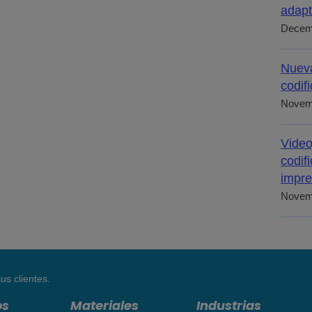
adapt
Decem
Nueva
codif
Novem
Video
codif
impre
Novem
us clientes.
os
Materiales
Industrias