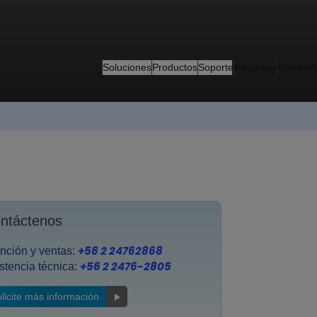
Soluciones
Productos
Soporte
Recursos
Compañ
ntáctenos
+56 2 24762868
nción y ventas:
+56 2 2476-2805
stencia técnica:
licite más información