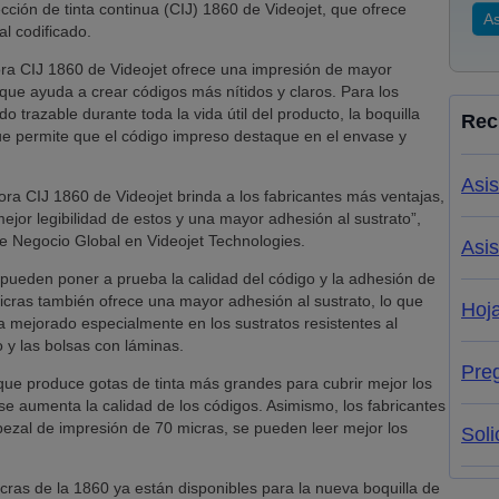
ección de tinta continua (CIJ) 1860 de Videojet, que ofrece
As
l codificado.
ora CIJ 1860 de Videojet ofrece una impresión de mayor
ue ayuda a crear códigos más nítidos y claros. Para los
o trazable durante toda la vida útil del producto, la boquilla
Rec
ue permite que el código impreso destaque en el envase y
Asis
ora CIJ 1860 de Videojet brinda a los fabricantes más ventajas,
ejor legibilidad de estos y una mayor adhesión al sustrato”,
e Negocio Global en Videojet Technologies.
Asis
pueden poner a prueba la calidad del código y la adhesión de
micras también ofrece una mayor adhesión al sustrato, lo que
Hoj
 mejorado especialmente en los sustratos resistentes al
o y las bolsas con láminas.
Pre
 que produce gotas de tinta más grandes para cubrir mejor los
e aumenta la calidad de los códigos. Asimismo, los fabricantes
bezal de impresión de 70 micras, se pueden leer mejor los
Soli
icras de la 1860 ya están disponibles para la nueva boquilla de