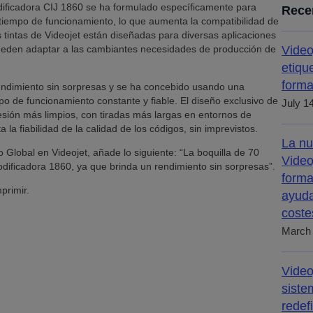
odificadora CIJ 1860 se ha formulado específicamente para
Rece
tiempo de funcionamiento, lo que aumenta la compatibilidad de
as tintas de Videojet están diseñadas para diversas aplicaciones
ueden adaptar a las cambiantes necesidades de producción de
Video
etiqu
forma
rendimiento sin sorpresas y se ha concebido usando una
po de funcionamiento constante y fiable. El diseño exclusivo de
July 1
esión más limpios, con tiradas más largas en entornos de
a fiabilidad de la calidad de los códigos, sin imprevistos.
La nu
Global en Videojet, añade lo siguiente: “La boquilla de 70
Video
dificadora 1860, ya que brinda un rendimiento sin sorpresas”.
forma
primir.
ayuda
coste
March 
Video
siste
redef