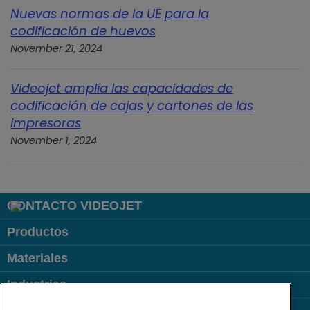
Nuevas normas de la UE para la
codificación de huevos
November 21, 2024
Videojet amplía las capacidades de
codificación de cajas y cartones de las
impresoras
November 1, 2024
CONTACTO VIDEOJET
Productos
Materiales
Industrias