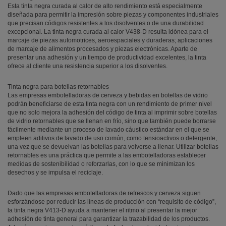
Esta tinta negra curada al calor de alto rendimiento está especialmente
diseñada para permitir la impresión sobre piezas y componentes industriales
que precisan códigos resistentes a los disolventes o de una durabilidad
excepcional. La tinta negra curada al calor V438-D resulta idónea para el
marcaje de piezas automotrices, aeroespaciales y duraderas; aplicaciones
de marcaje de alimentos procesados y piezas electrónicas. Aparte de
presentar una adhesión y un tiempo de productividad excelentes, la tinta
ofrece al cliente una resistencia superior a los disolventes.
Tinta negra para botellas retornables
Las empresas embotelladoras de cerveza y bebidas en botellas de vidrio
podrán beneficiarse de esta tinta negra con un rendimiento de primer nivel
que no solo mejora la adhesión del código de tinta al imprimir sobre botellas
de vidrio retornables que se llenan en frío, sino que también puede borrarse
fácilmente mediante un proceso de lavado cáustico estándar en el que se
empleen aditivos de lavado de uso común, como tensioactivos o detergente,
una vez que se devuelvan las botellas para volverse a llenar. Utilizar botellas
retornables es una práctica que permite a las embotelladoras establecer
medidas de sostenibilidad o reforzarlas, con lo que se minimizan los
desechos y se impulsa el reciclaje.
Dado que las empresas embotelladoras de refrescos y cerveza siguen
esforzándose por reducir las líneas de producción con “requisito de código”,
la tinta negra V413-D ayuda a mantener el ritmo al presentar la mejor
adhesión de tinta general para garantizar la trazabilidad de los productos.