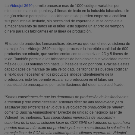
La
Videojet 3640
permite procesar más de 1000 códigos variables por
minuto con matriz de puntos y 4 líneas de texto en la industria tabacalera sin
ningún retraso perceptible. Los fabricantes de pueden empezar a codificar
sus productos al instante, sin necesidad de esperar a que se complete el
almacenamiento de datos en el búfer; esto supone un ahorro de tiempo y
dinero para los fabricantes en la línea de producción.
El sector de productos farmacéuticos observará que con el nuevo sistema de
marcaje láser Videojet 3640 consigue procesar la increíble cantidad de 600
productos por minuto, que suelen contar con una matriz en 2D y 5 líneas de
texto. También permite a los fabricantes de bebidas de alta velocidad marcar
más de 80 000 botellas con hasta 3 líneas de texto por hora. Gracias a estas
capacidades de marcaje de alta velocidad, los fabricantes pueden codificar
el texto que necesiten en los productos, independientemente de la
producción. Esto les permite escalar su producción en el futuro sin
necesidad de preocuparse por las limitaciones del sistema de codificado.
“
Somos conscientes de que las demandas de producción de los fabricantes
aumentan y que estos necesitan sistemas láser de alto rendimiento para
satisfacer sus exigencias en lo que a velocidad de producción se refiere
“,
comentó Sascha Ammesdoerfer, Director de unidad de negocio láser de
Videojet Technologies. “
Las capacidades mejoradas de velocidad y
cobertura de la nueva solución láser de CO2 3640 se traducen en que ahora
pueden marcar más texto por producto y ofrecer a sus clientes la solución de
marcaje láser de CO2 de alta calidad que los clientes esperan de Videojet
“.