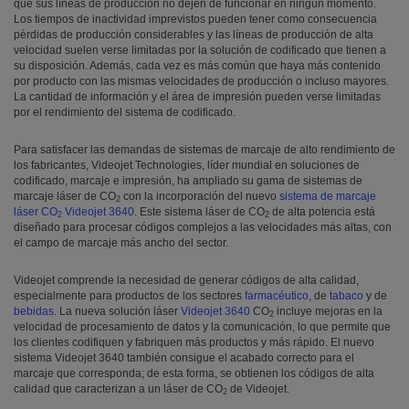
que sus líneas de producción no dejen de funcionar en ningún momento.
Los tiempos de inactividad imprevistos pueden tener como consecuencia
pérdidas de producción considerables y las líneas de producción de alta
velocidad suelen verse limitadas por la solución de codificado que tienen a
su disposición. Además, cada vez es más común que haya más contenido
por producto con las mismas velocidades de producción o incluso mayores.
La cantidad de información y el área de impresión pueden verse limitadas
por el rendimiento del sistema de codificado.
Para satisfacer las demandas de sistemas de marcaje de alto rendimiento de
los fabricantes, Videojet Technologies, líder mundial en soluciones de
codificado, marcaje e impresión, ha ampliado su gama de sistemas de
marcaje láser de CO
con la incorporación del nuevo
sistema de marcaje
2
láser CO
Videojet 3640
. Este sistema láser de CO
de alta potencia está
2
2
diseñado para procesar códigos complejos a las velocidades más altas, con
el campo de marcaje más ancho del sector.
Videojet comprende la necesidad de generar códigos de alta calidad,
especialmente para productos de los sectores
farmacéutico
, de
tabaco
y de
bebidas
. La nueva solución láser
Videojet 3640
CO
incluye mejoras en la
2
velocidad de procesamiento de datos y la comunicación, lo que permite que
los clientes codifiquen y fabriquen más productos y más rápido. El nuevo
sistema Videojet 3640 también consigue el acabado correcto para el
marcaje que corresponda; de esta forma, se obtienen los códigos de alta
calidad que caracterizan a un láser de CO
de Videojet.
2